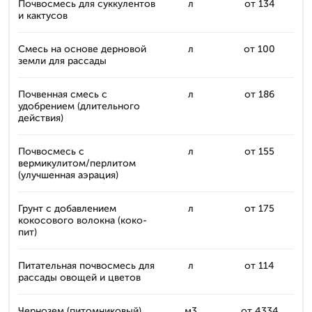
Почвосмесь для суккулентов
л
от 134
и кактусов
Смесь на основе дерновой
л
от 100
земли для рассады
Почвенная смесь с
л
от 186
удобрением (длительного
действия)
Почвосмесь с
л
от 155
вермикулитом/перлитом
(улучшенная аэрация)
Грунт с добавлением
л
от 175
кокосового волокна (коко-
пит)
Питательная почвосмесь для
л
от 114
рассады овощей и цветов
Чернозем (питомниковый)
м3
от 4334