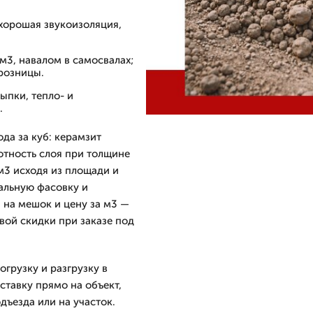
хорошая звукоизоляция,
 м3, навалом в самосвалах;
 розницы.
ыпки, тепло- и
.
да за куб: керамзит
отность слоя при толщине
м3 исходя из площади и
альную фасовку и
 на мешок и цену за м3 —
вой скидки при заказе под
грузку и разгрузку в
тавку прямо на объект,
дъезда или на участок.