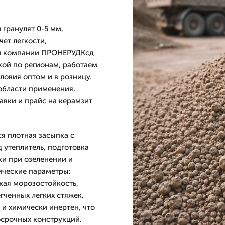
 гранулят 0-5 мм,
чет легкости,
ей компании ПРОНЕРУДКсд
кой по регионам, работаем
ловия оптом и в розницу.
области применения,
авки и прайс на керамзит
ся плотная засыпка с
 утеплитель, подготовка
ки при озеленении и
ические параметры:
кая морозостойкость,
гченных легких стяжек.
и химически инертен, что
осрочных конструкций.