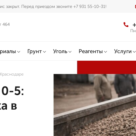
с закрыт. Перед приездом звоните +7 931 55-10-31!
+
т 464
Пн
ериалы
Грунт
Уголь
Реагенты
Услуги
 Краснодаре
0-5:
а в