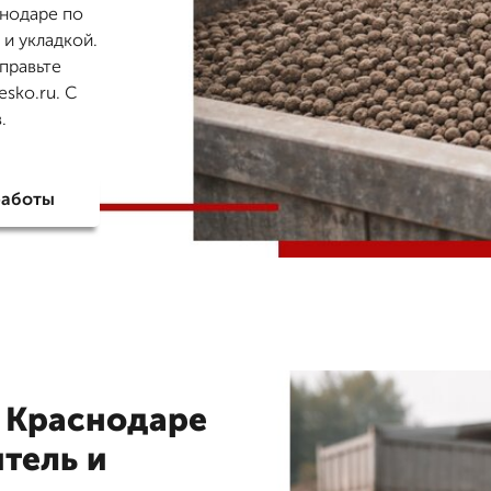
снодаре по
 и укладкой.
правьте
sko.ru. С
.
работы
в Краснодаре
тель и