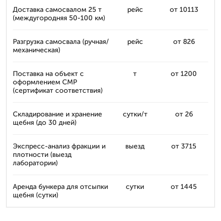
Доставка самосвалом 25 т
рейс
от 10113
(междугородняя 50-100 км)
Разгрузка самосвала (ручная/
рейс
от 826
механическая)
Поставка на объект с
т
от 1200
оформлением СМР
(сертификат соответствия)
Складирование и хранение
сутки/т
от 26
щебня (до 30 дней)
Экспресс-анализ фракции и
выезд
от 3715
плотности (выезд
лаборатории)
Аренда бункера для отсыпки
сутки
от 1445
щебня (сутки)