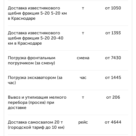
Доставка известнякового
т
от 1050
щебня фракция 5-20 5-20 км
в Краснодаре
Доставка известнякового
т
от 1393
щебня фракция 5-20 20-40
км в Краснодаре
Погрузка фронтальным
смена
от 7430
погрузчиком (за смену)
Погрузка экскаватором (за
час
от 1445
час)
Вывоз и утилизация мелкого
т
от 206
перебора (просев) при
доставке
Доставка самосвалом 20 т
рейс
от 4644
(городской тариф до 10 км)