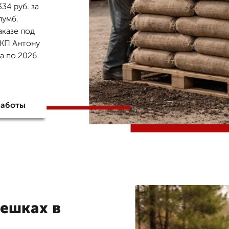
34 руб. за
лумб.
аказе под
 КП Антону
да по 2026
работы
мешках в