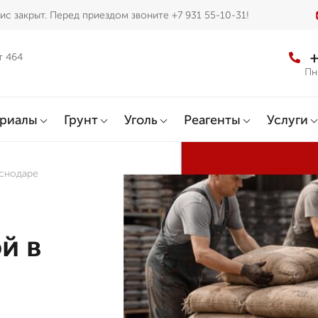
с закрыт. Перед приездом звоните +7 931 55-10-31!
+
т 464
Пн
ериалы
Грунт
Уголь
Реагенты
Услуги
аснодаре
й в