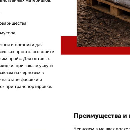
зяйственных материалов.
т
 товарищества
 мусора
гноя и органики для
мешках просто: оговорите
вим прайс. Для оптовых
кидки: при заказе услуги
заказы на чернозем в
 на этапе фасовки и
сь при транспортировке.
Преимущества и 
Чернозем в мешках подход