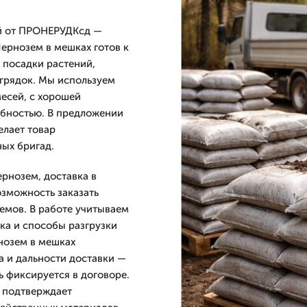
ой от ПРОНЕРУДКсд —
Чернозем в мешках готов к
 посадки растений,
грядок. Мы используем
есей, с хорошей
бностью. В предложении
елает товар
ных бригад.
рнозем, доставка в
озможность заказать
емов. В работе учитываем
ка и способы разгрузки
нозем в мешках
а и дальности доставки —
ь фиксируется в договоре.
о подтверждает