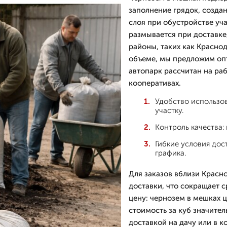
заполнение грядок, созда
слоя при обустройстве уча
размывается при доставке
районы, таких как Красно
объеме, мы предложим опт
автопарк рассчитан на раб
кооперативах.
Удобство использов
участку.
Контроль качества:
Гибкие условия дос
графика.
Для заказов вблизи Крас
доставки, что сокращает 
цену: чернозем в мешках ц
стоимость за куб значител
доставкой на дачу или в 